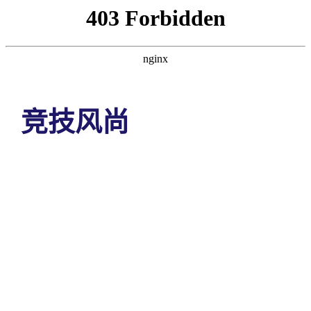
竞技风尚
首页
竞技风尚
卫冕之路：国米新赛季雄心勃勃